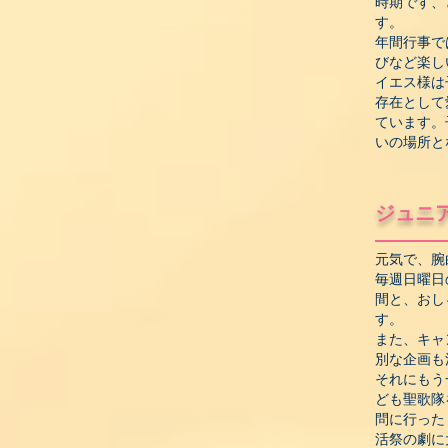
時期です、
す。
年間行事で
びなど楽し
イエス様は
存在として
ています。
いの場所と
ジュニ
元気で、腕
毎週日曜日
間と、おし
す。
また、キャ
別な企画も
それにもう
ども聖歌隊
問に行った
活祭の劇に