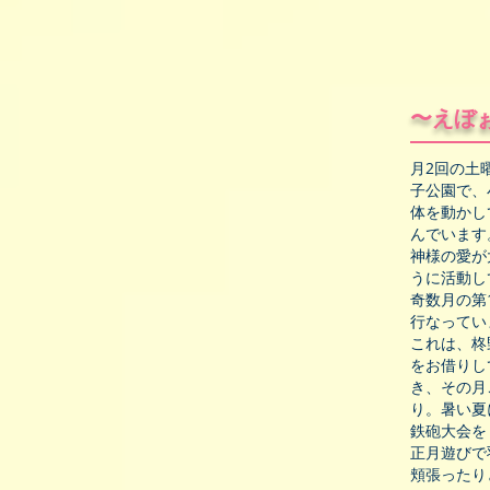
〜えぼ
月2回の土曜
子公園で、
体を動かし
んでいます
神様の愛が
うに活動し
奇数月の第1
行なってい
これは、柊
をお借りし
き、その月
り。暑い夏
鉄砲大会を
正月遊びで
頬張ったり