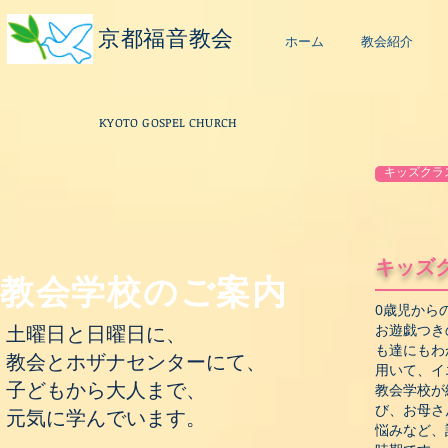
京都福音教会
ホーム
教会紹介
KYOTO GOSPEL CHURCH
キッズクラ
キッズ
​教会学校のご案内
0歳児から
土曜日と日曜日に、
お遊戯つき
も達にもわ
教会とホザナセンターにて、
用いて、イ
子どもから大人まで、
教会学校が
び、お母さ
元気に
学んでいます。
悩みなど、