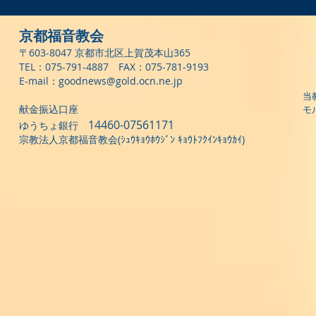
京都福音教会
〒603-8047 京都市北区上賀茂本山365
TEL：075-791-4887 FAX：075-781-9193
E-mail：
goodnews@gold.ocn.ne.jp
当
献金振込口座
モ
14460-07561171
ゆうちょ銀行
宗教法人京都福音教会(ｼｭｳｷｮｳﾎｳｼﾞﾝ ｷｮｳﾄﾌｸｲﾝｷｮｳｶｲ)