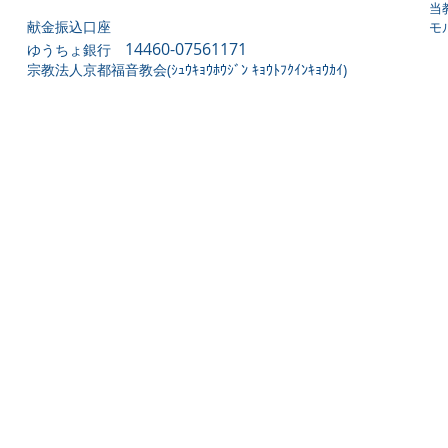
当
献金振込口座
モ
14460-07561171
ゆうちょ銀行
宗教法人京都福音教会(ｼｭｳｷｮｳﾎｳｼﾞﾝ ｷｮｳﾄﾌｸｲﾝｷｮｳｶｲ)