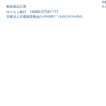
当
献金振込口座
モ
14460-07561171
ゆうちょ銀行
宗教法人京都福音教会(ｼｭｳｷｮｳﾎｳｼﾞﾝ ｷｮｳﾄﾌｸｲﾝｷｮｳｶｲ)