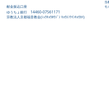
当
献金振込口座
モ
14460-07561171
ゆうちょ銀行
宗教法人京都福音教会(ｼｭｳｷｮｳﾎｳｼﾞﾝ ｷｮｳﾄﾌｸｲﾝｷｮｳｶｲ)