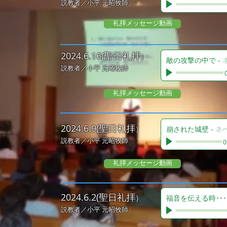
説教者／小平 元昭
牧師
礼拝メッセージ動画
2
024.6.16(聖日礼拝
）
敵の攻撃の中で
-
説教者／小平 元昭
牧師
礼拝メッセージ動画
2
024.6.9(聖日礼拝
）
崩された城壁
-
ネ
説教者／小平 元昭
牧師
0
礼拝メッセージ動画
2
024.6.2(聖日礼拝
）
福音を伝える時･･･
説教者／小平 元昭
牧師