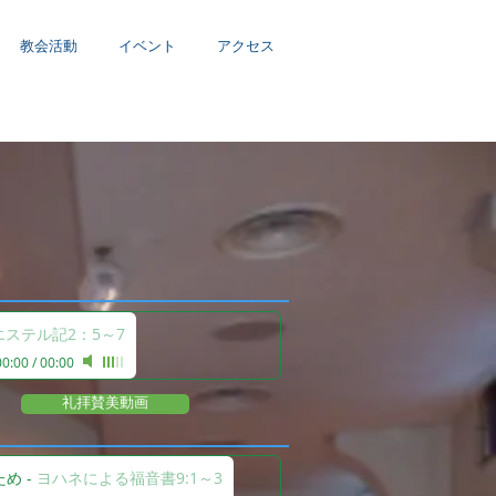
教会活動
イベント
アクセス
エステル記2：5～7
00:00
/
00:00
礼拝賛美動画
ため
-
ヨハネによる福音書9:1～3