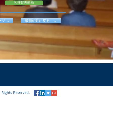
礼拝賛美動画
ジ →
最新の月に戻る →
l Rights Reserved.