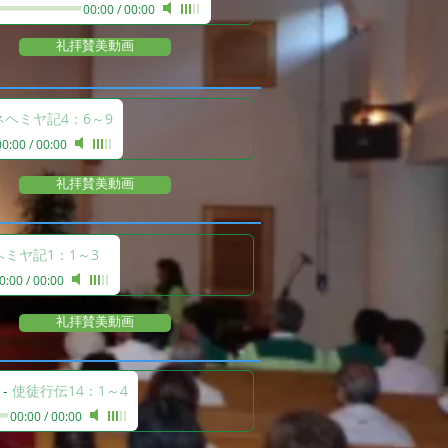
00:00
/
00:00
礼拝賛美動画
ネヘミヤ記4：6～9
00:00
/
00:00
礼拝賛美動画
ヘミヤ記1：1～3
0:00
/
00:00
礼拝賛美動画
-
使徒行伝14：1～4
00:00
/
00:00