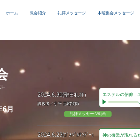
ホーム
教会紹介
礼拝メッセージ
木曜集会メッセージ
会
CH
2
024.6.30(
聖日礼拝
エステルの信仰
-
）
説教者／小平 元昭
牧師
年6月
礼拝メッセージ動画
2
024.6.23(
ｺﾞｽﾍﾟﾙｻﾝﾃﾞｰ
）
神の御業が現れる