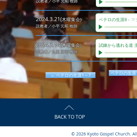
説教者／小平
元昭 牧師
2024.3.21(
木曜集会)
ペテロの生涯8
-
マ
説教者／小平
元昭 牧師
2024.3.14(
木曜集会)
試錬から逃れる道 
説教者／九里
正明 牧師
ペテロの生涯1
← ペテロの生涯1～7
BACK TO TOP
© 2026 Kyoto Gospel Church. Al