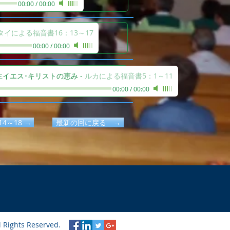
00:00
/
00:00
タイによる福音書16：13～17
00:00
/
00:00
主イエス･キリストの恵み
-
ルカによる福音書5：1～11
00:00
/
00:00
4～18 →
最新の回に戻る →
l Rights Reserved.