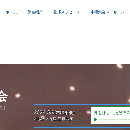
ホーム
教会紹介
礼拝メッセージ
木曜集会メッセージ
会
CH
2024.5.9(
木曜集会)
神を拝し、ただ神
説教者／九里
正明 牧師