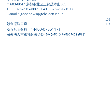
〒603-8047 京都市北区上賀茂本山365
TEL：075-791-4887 FAX：075-781-9193
E-mail：
goodnews@gold.ocn.ne.jp
当
献金振込口座
モ
14460-07561171
ゆうちょ銀行
宗教法人京都福音教会(ｼｭｳｷｮｳﾎｳｼﾞﾝ ｷｮｳﾄﾌｸｲﾝｷｮｳｶｲ)