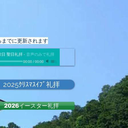
ろまでに更新されます
2日 聖日礼拝
-
音声のみで礼拝
00:00
/
00:00
2025ｸﾘｽﾏｽｲﾌﾞ礼拝
2026イースター礼拝