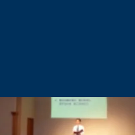
2.『活気ある礼拝と力強い宣教』の教会
在あふれる『祭典』としての礼拝、人々のニーズを満たす生きた礼拝を
変えられ、聖霊に満たされて、喜んで人々にキリストを伝える教会をめ
3.『一人一人を大切にし合う』教会
小グループにより、一人一人が互いに十分なケアをし合うとともに、
一人一人の個性や賜物が豊かに生かされる、愛の教会をめざします。
4.『地域、国内および海外に貢献する』教会
聖霊の愛と力に送り出されて、地域社会に出て行くとともに、
日本国内さらに世界へと出て行く、スケールの大きな教会をめざします