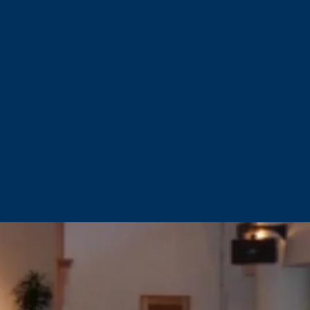
通して、
ざします。
。