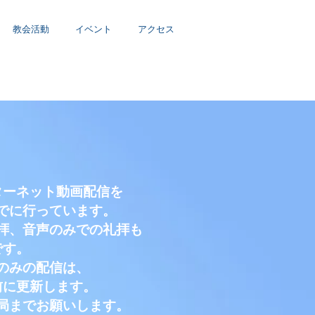
教会活動
イベント
アクセス
ターネット動画配信を
でに行っています。
拝、音声のみでの礼拝も
です。
のみの配信は、
前に更新します。
局までお願いします。