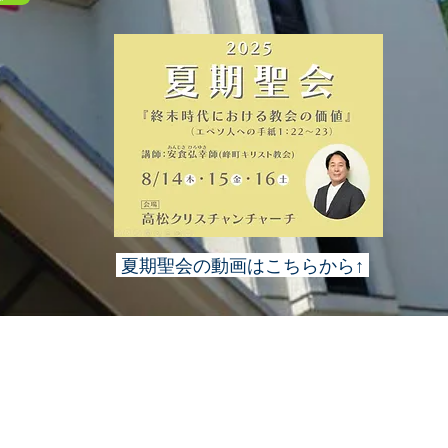
夏期聖会の動画はこちらから↑
―沿革―
京都福音教会は、当初左京区下鴨にて、藤林邦夫牧
1957年に発足しました。そして1962年に、現
した。1975年には、教会付属の幼稚園であるホザ