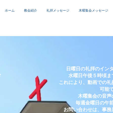
ホーム
教会紹介
礼拝メッセージ
木曜集会メッセージ
日曜日の礼拝のイン
会
水曜日午後５時頃ま
これにより、動画での礼
可能
木曜集会の音声
毎週金曜日の午
お問い合わせは、事務