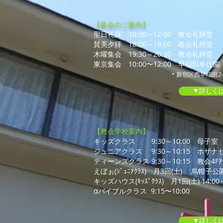
【集会のご案内】
聖日礼拝 10:30～12:00 教会礼拝堂
賛美夕拝 18:00～19:00 教会礼拝堂
木曜集会 19:30～20:30 教会礼拝堂
東京集会 10:00〜12:00 早稲田奉仕園
＊新宿区西早稲田2-3
▼詳しく
【教会学校案内】
キッズクラス 9:30～10:00 母子室
ジュニアクラス 9:30～10:15 ホザナ
ティーンズクラス 9:30～10:15 教会4Fｱｯﾊ
えぼぉ(ｼﾞｭﾆｱｸﾗｽ) 月3回(土) 烏帽子公
キッズハウス(ｷｯｽﾞｸﾗｽ) 月1回(土) 14:00～
αバイブルクラス 9:15〜10:00
▼詳しく