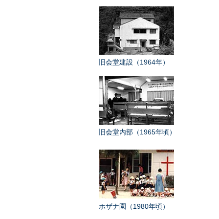
旧会堂建設（1964年）
旧会堂内部（1965年頃）
ホザナ園（1980年頃）