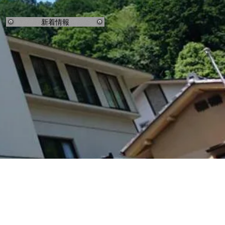
新着情報
師と C.M.トムソン宣教師によって、
在の場所である北区上賀茂本山に移転し
ま
ナ園が開園され、1998年に閉園される