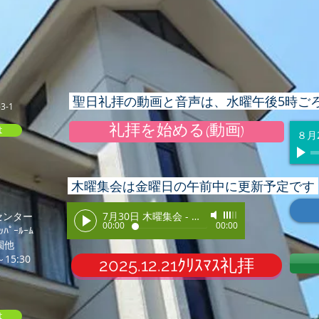
聖日礼拝の動画と音声は、水曜午後5時ご
-1
礼拝を始める(動画)
は
８月
木曜集会は金曜日の午前中に更新予定です
センター
7月30日 木曜集会
-
音声のみ
00:00
00:00
ﾟｰﾙｰﾑ
園他
15:30
2025.12.21ｸﾘｽﾏｽ礼拝
は